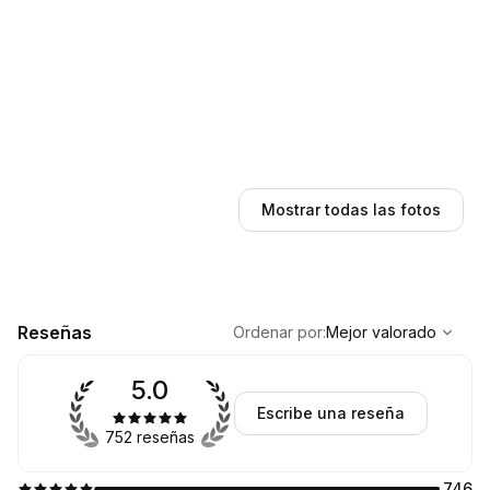
Mostrar todas las fotos
,
Mejor valorado
Sort
Reseñas
Ordenar por
:
Mejor valorado
5.0
Escribe una reseña
752 reseñas
746