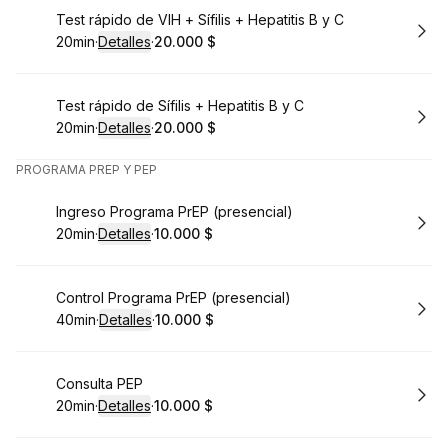
Reservar
Test rápido de VIH + Sífilis + Hepatitis B y C
20min
·
Detalles
·
20.000 $
.
Duración
:
.
Precio
:
Reservar
Test rápido de Sífilis + Hepatitis B y C
20min
·
Detalles
·
20.000 $
.
Duración
:
.
Precio
:
PROGRAMA PREP Y PEP
Reservar
Ingreso Programa PrEP (presencial)
20min
·
Detalles
·
10.000 $
.
Duración
:
.
Precio
:
Reservar
Control Programa PrEP (presencial)
40min
·
Detalles
·
10.000 $
.
Duración
:
.
Precio
:
Reservar
Consulta PEP
20min
·
Detalles
·
10.000 $
.
Duración
:
.
Precio
: