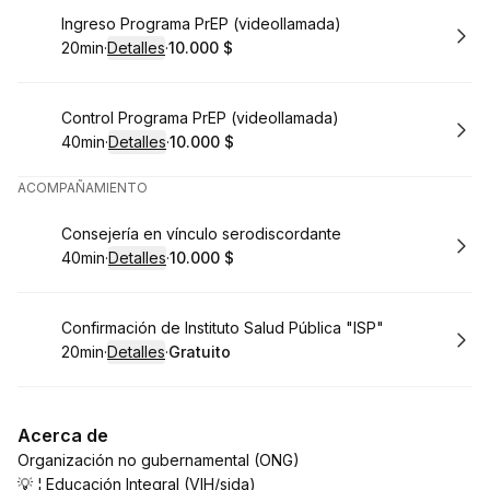
Reservar
Ingreso Programa PrEP (videollamada)
20min
·
Detalles
·
10.000 $
.
Duración
:
.
Precio
:
Reservar
Control Programa PrEP (videollamada)
40min
·
Detalles
·
10.000 $
.
Duración
:
.
Precio
:
ACOMPAÑAMIENTO
Reservar
Consejería en vínculo serodiscordante
40min
·
Detalles
·
10.000 $
.
Duración
:
.
Precio
:
Reservar
Confirmación de Instituto Salud Pública "ISP"
20min
·
Detalles
·
Gratuito
.
Duración
:
.
Precio
:
Acerca de
Organización no gubernamental (ONG)
💡 ¦ Educación Integral (VIH/sida)