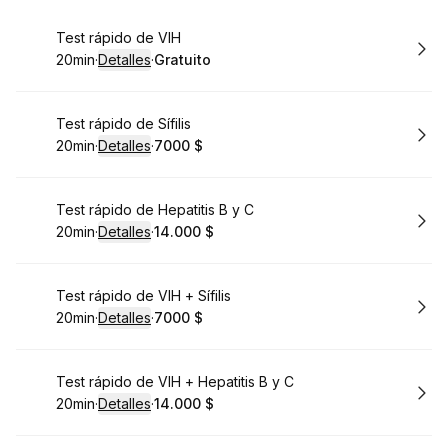
Reservar
Test rápido de VIH
20min
·
Detalles
·
Gratuito
.
Duración
:
.
Precio
:
Reservar
Test rápido de Sífilis
20min
·
Detalles
·
7000 $
.
Duración
:
.
Precio
:
Reservar
Test rápido de Hepatitis B y C
20min
·
Detalles
·
14.000 $
.
Duración
:
.
Precio
:
Reservar
Test rápido de VIH + Sífilis
20min
·
Detalles
·
7000 $
.
Duración
:
.
Precio
:
Reservar
Test rápido de VIH + Hepatitis B y C
20min
·
Detalles
·
14.000 $
.
Duración
:
.
Precio
: