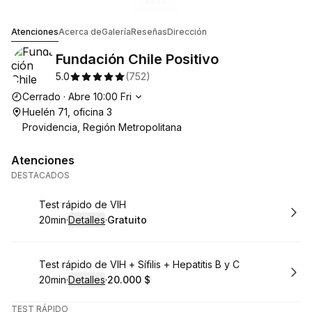
Ir a la imagen de la galería
Ir a la imagen de la galería
Ir a la imagen de la galería
Ir a la imagen de la galería
Ir a la imagen de la galería
1
2
3
4
Fundación Chile Positivo
Atenciones
Acerca de
Galería
Reseñas
Dirección
Fundación Chile Positivo
5.0
(
752
)
Horario de apertura
Cerrado
·
Abre
10:00
Fri
Huelén 71, oficina 3
Providencia, Región Metropolitana
Atenciones
DESTACADOS
Reservar
Test rápido de VIH
20min
·
Detalles
·
Gratuito
.
Duración
:
.
Precio
:
Reservar
Test rápido de VIH + Sífilis + Hepatitis B y C
20min
·
Detalles
·
20.000 $
.
Duración
:
.
Precio
:
TEST RÁPIDO